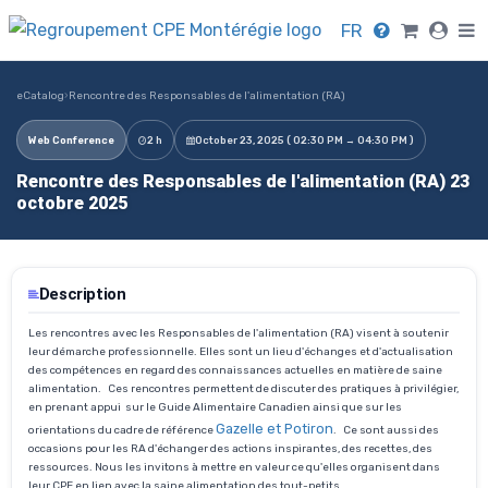
FR
eCatalog
›
Rencontre des Responsables de l'alimentation (RA)
Web Conference
2 h
October 23, 2025 ( 02:30 PM → 04:30 PM )
Rencontre des Responsables de l'alimentation (RA) 23
octobre 2025
Description
Les rencontres avec les Responsables de l'alimentation (RA) visent à soutenir
leur démarche professionnelle. Elles sont un lieu d'échanges et d'actualisation
des compétences en regard des connaissances actuelles en matière de saine
alimentation. Ces rencontres permettent de discuter des pratiques à privilégier,
en prenant appui sur le Guide Alimentaire Canadien ainsi que sur les
Gazelle et Potiron
orientations du cadre de référence
. Ce sont aussi des
occasions pour les RA d'échanger des actions inspirantes, des recettes, des
ressources. Nous les invitons à mettre en valeur ce qu'elles organisent dans
leur CPE en lien avec la saine alimentation des tout-petits.