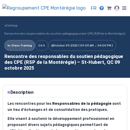
FR
eCatalog
›
Rencontre des responsables du soutien pédagogique des CPE (RSP de la Montérégie)
In-Class Training
6 h
October 09, 2025 ( 09:00 AM → 04:00 PM )
Rencontre des responsables du soutien pédagogique
des CPE (RSP de la Montérégie) – St-Hubert, QC 09
octobre 2025
Description
Les rencontres pour les
Responsables de la pédagogie
sont
un lieu d'échanges et de consolidation des pratiques.
Elle visent à soutenir le développement professionnel en
proposant divers sujets pédagogiques permettant de