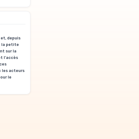
 et, depuis
 la petite
t sur la
t l'accès
nces
c les acteurs
our le