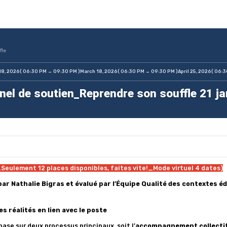
fle
18, 2026
( 06:30 PM → 09:30 PM )
March 18, 2026
( 06:30 PM → 09:30 PM )
April 25, 2026
( 06:
el de soutien_Reprendre son souffle 21 ja
eulement 12 places disponibles, faites vite!_Mode virtuel 4 dates)
par Nathalie Bigras et évalué par l’Équipe Qualité des contextes é
 réalités en lien avec le poste
e sur deux processus principaux, soit l’
accompagnement collecti