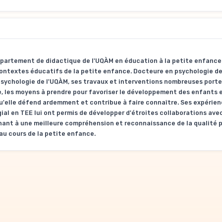
 département de didactique de l'UQÀM en éducation à la petite enfance
 contextes éducatifs de la petite enfance. Docteure en psychologie de
ychologie de l'UQÀM, ses travaux et interventions nombreuses porten
, les moyens à prendre pour favoriser le développement des enfants e
qu'elle défend ardemment et contribue à faire connaître. Ses expérie
gial en TEE lui ont permis de développer d'étroites collaborations ave
enant à une meilleure compréhension et reconnaissance de la qualité p
u cours de la petite enfance.