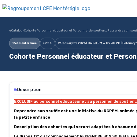
eCatalog
›
Cohorte Personnel éducateur et Personnel de soutien_Reprendre son souf
Web Conference
12 h
January 21, 2026
( 06:30 PM → 09:30 PM )
February 
Cohorte Personnel éducateur et Personn
Description
EXCLUSIF au personnel éducateur et au personnel de soutien_S
Reprendre son souffle est une initiative du RCPEM, animée 
la petite enfance
Description des cohortes qui seront adaptées à chacune des
Le dispositif d’accompagnement REPRENDRE SON SOUFFLE se bas