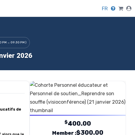
FR
30 PM → 09:30 PM )
nvier 2026
ducatifs de
$
400.00
$300.00
Member :
f
alors que le