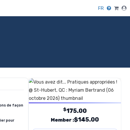
FR
ions de façon
$
175.00
$145.00
Member :
ier pour