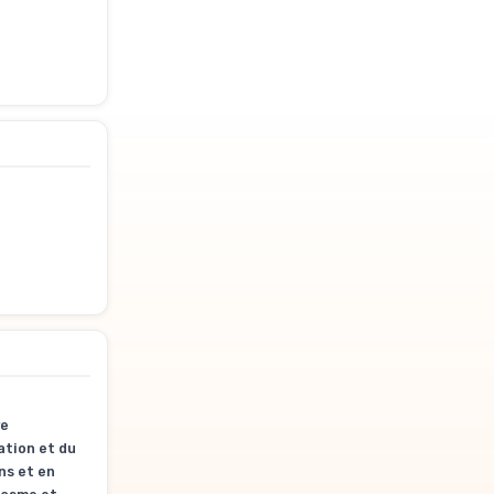
re
ation et du
ns et en