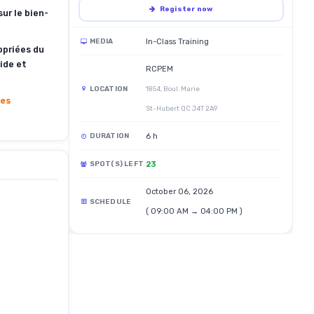
Register now
ur le bien-
In-Class Training
MEDIA
opriées du
ide et
RCPEM
LOCATION
1854, Boul. Marie
tes
St-Hubert QC J4T 2A9
6 h
DURATION
23
SPOT(S) LEFT
October 06, 2026
SCHEDULE
( 09:00 AM → 04:00 PM )