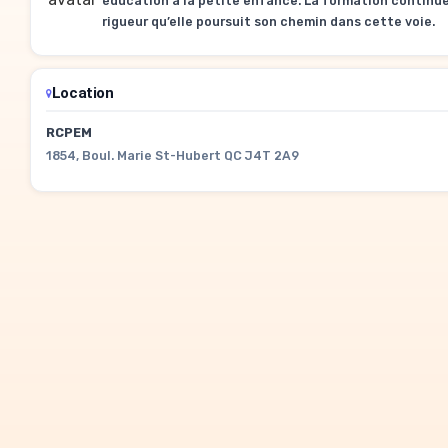
éducation à la petite enfance. La formation continu
rigueur qu’elle poursuit son chemin dans cette voie.
Location
RCPEM
1854, Boul. Marie St-Hubert QC J4T 2A9