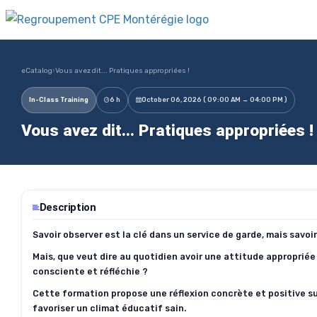
eCatalog
›
Vous avez dit... Pratiques appropriées !
In-Class Training
6 h
October 06, 2026 ( 09:00 AM → 04:00 PM )
Vous avez dit... Pratiques appropriées 
Description
Savoir observer est la clé dans un service de garde, mais savoir
Mais, que veut dire au quotidien avoir une attitude appropri
consciente et réfléchie ?
Cette formation propose une réflexion concrète et positive sur 
favoriser un climat éducatif sain.