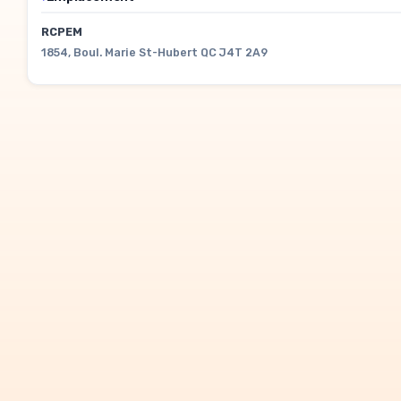
RCPEM
1854, Boul. Marie St-Hubert QC J4T 2A9