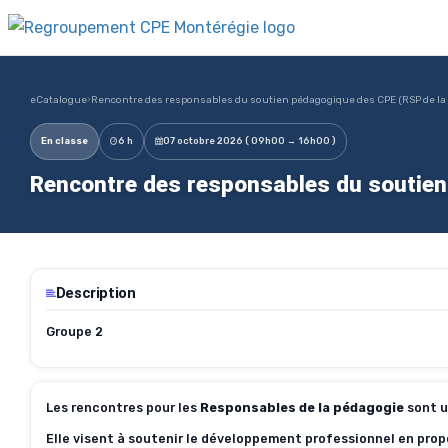
eCatalogue
›
Rencontre des responsables du soutien pédagogique des CPE (RSP de la
En classe
6 h
07 octobre 2026 ( 09h00 → 16h00 )
Rencontre des responsables du soutien
Description
Groupe 2
Les rencontres pour les
Responsables de la pédagogie
sont u
Elle visent à soutenir le développement professionnel en pro