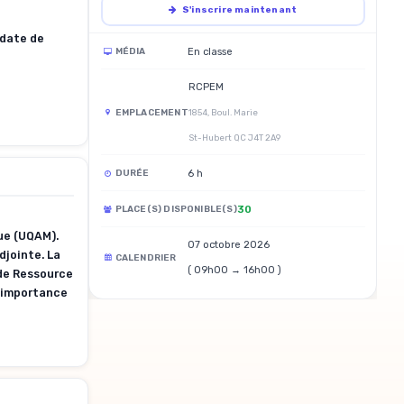
S'inscrire maintenant
 date de
En classe
MÉDIA
RCPEM
EMPLACEMENT
1854, Boul. Marie
St-Hubert QC J4T 2A9
6 h
DURÉE
30
PLACE(S) DISPONIBLE(S)
ue (UQAM).
07 octobre 2026
djointe. La
CALENDRIER
( 09h00 → 16h00 )
 de Ressource
l’importance