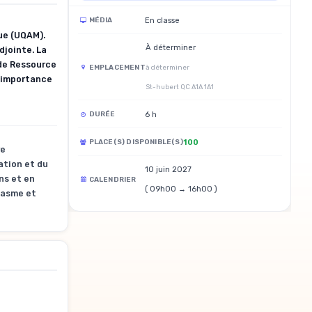
En classe
MÉDIA
ue (UQAM).
À déterminer
djointe. La
 de Ressource
EMPLACEMENT
à déterminer
l’importance
St-hubert QC A1A 1A1
6 h
DURÉE
100
PLACE(S) DISPONIBLE(S)
re
ation et du
10 juin 2027
ns et en
CALENDRIER
( 09h00 → 16h00 )
iasme et