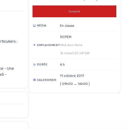
Complet
En classe
MÉDIA
RCPEM
ticuliers ;
EMPLACEMENT
1854, Boul. Marie
St-Hubert QC J4T 2A9
6 h
DURÉE
ce - Une
eS -
11 octobre 2017
CALENDRIER
( 09h00 → 16h00 )