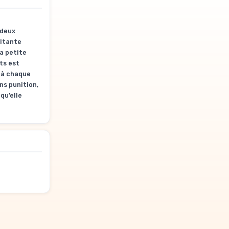
 deux
ultante
a petite
rts est
t à chaque
ns punition,
qu’elle