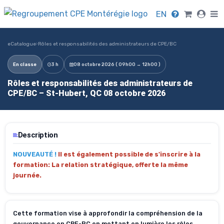
EN
eCatalogue
›
Rôles et responsabilités des administrateurs de CPE/BC
En classe
3 h
08 octobre 2026 ( 09h00 → 12h00 )
Rôles et responsabilités des administrateurs de
CPE/BC – St-Hubert, QC 08 octobre 2026
Description
NOUVEAUTÉ !
Il est également possible de s'inscrire à la
formation: La relation stratégique, offerte la même
journée.
Cette formation vise à approfondir la compréhension de la
gouvernance en CPE-BC en mettant en lumière les rôles,